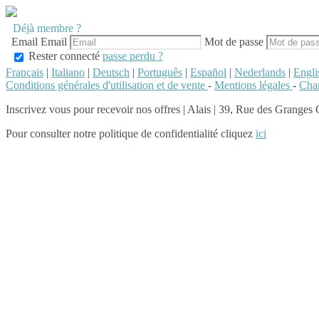
Déjà membre ?
Email
Email
Mot de passe
Rester connecté
passe perdu ?
Français
|
Italiano
|
Deutsch
|
Português
|
Español
|
Nederlands
|
Engli
Conditions générales d'utilisation et de vente
-
Mentions légales
-
Char
Inscrivez vous pour recevoir nos offres
|
Alais | 39, Rue des Granges
Pour consulter notre politique de confidentialité cliquez
ici