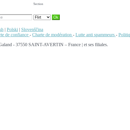
Section
sh
|
Polski
|
Slovenščina
te de confiance
-
Charte de modération
-
Lutte anti spammeurs
-
Polit
 Galand - 37550 SAINT-AVERTIN – France | et ses filiales.